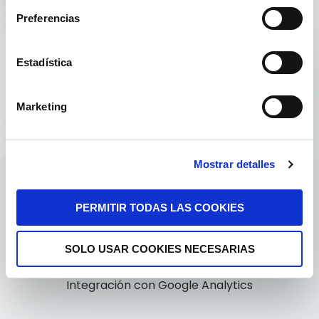
Alta de dominio y hosting durante un año
Preferencias
CMS autogestionable (en WordPress)
Estadística
SEO On Page
Marketing
Adaptación a la RGDP
Hasta 8 landings
Mostrar detalles
Soporte técnico durante un año
PERMITIR TODAS LAS COOKIES
Diseño adaptable y responsive
SOLO USAR COOKIES NECESARIAS
Optimización de textos e imagenes
Integración con Google Analytics