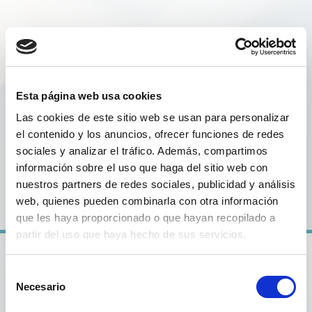
Expansión de la presencia en internet de la
pyme mediante la creación de una página
web y/o la prestación de servicios que
Esta página web usa cookies
proporcionen posicionamiento básico en
internet.
Las cookies de este sitio web se usan para personalizar
el contenido y los anuncios, ofrecer funciones de redes
sociales y analizar el tráfico. Además, compartimos
información sobre el uso que haga del sitio web con
DESDE 1800€
nuestros partners de redes sociales, publicidad y análisis
web, quienes pueden combinarla con otra información
que les haya proporcionado o que hayan recopilado a
partir del uso que haya hecho de sus servicios.
¿Qúe incluye?
Selección
Necesario
de
consentimiento