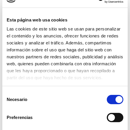
Grupos y canales de
Esta página web usa cookies
Telegram para
Las cookies de este sitio web se usan para personalizar
el contenido y los anuncios, ofrecer funciones de redes
profesionales de
sociales y analizar el tráfico. Además, compartimos
información sobre el uso que haga del sitio web con
marketing digital
nuestros partners de redes sociales, publicidad y análisis
web, quienes pueden combinarla con otra información
por
Elena Centelles
noviembre 17, 2020
que les haya proporcionado o que hayan recopilado a
partir del uso que haya hecho de sus servicios.
¿Usas Telegram? Esta aplicación de mensajería,
aunque todavía menos usada que WhatsApp,
Selección
alberga funcionalidades muy interesantes y es una
Necesario
de
fuente de conocimiento muy útil. Además…
Leer más
consentimiento
»
Preferencias